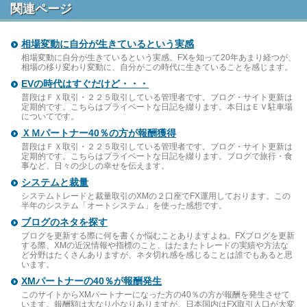
関連ページ
相場変動に自分が生きているという実感
相場変動に自分が生きているという実感。FXを知って20年あまり経つが、
相場の移り変わり変動に、自分がこの時代に生きていることを感じます。
EVの時代はすぐだけど・・・
普段はＦＸ取引・２２５取引している管理者です。ブログ・サイト更新は
定期的です。こちらはプライベートな日記を綴ります。本日はＥＶ駐車場
についてです。
ＸＭパートナー40％の方が報酬獲得
普段はＦＸ取引・２２５取引している管理者です。ブログ・サイト更新は
定期的です。こちらはプライベートな日記を綴ります。ブログで旅行・食
事など、日々の少しの幸せを伝えます。
システムと裁量
システムトレードと裁量取引のXMの２口座でFX運用しております。この
半年のシステム「オートシステム」を使った感想です。
ブログのネタを探す
ブログを更新する際に何を書くか悩むことありますよね。FXブログを更新
する際、XMの近況情報や指標のこと、はたまたトレードの実績や方法な
ど分野はたくさんありますが、ネタ切れ感を感じることは誰でもあると思
います。
XMパートナーの40％が報酬発生
このサイトからXMパートナーになった方の40％の方が報酬を発生させて
います。報酬額は大なり小なりありますが、日本国内はFX取引人口が大変