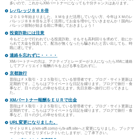
多いので、これからXMパートナーになっても十分チャンスはあります。
レバレッジ８８８倍
２０１９年始まりました、ＸＭをまだ活用していない方、今年はＸＭのレ
バレッジ８８８倍を上手く活用してお金を増やしていきませんか！国内レ
バレッジ規制が始まる前に準備しておきましょう！
投資詐欺には注意
今もどこかで行われている投資詐欺、そもそも高利回りを求めて、欲にか
られて大金を投資して、配当が無くなったら騙されたと言い出しても、時
既に遅しです。
連絡を忘れずに・・・・
XMパートナーの方は、アクティブとレーダーが３人になったらXMに連絡
してアフィリエイト報酬の％を上げる事を忘れずに。
京都旅行
普段はＦＸ取引・２２５取引している管理者です。ブログ・サイト更新は
定期的です。こちらはプライベートな日記を綴ります。ブログで旅行・食
事など、日々の少しの幸せを伝えます。先日京都へ旅行に行ってきまし
た。
XMパートナー報酬をＥＵＲで出金
普段はＦＸ取引・２２５取引している管理者です。ブログ・サイト更新は
定期的です。こちらはプライベートな日記を綴ります。ブログで旅行・食
事など、日々の少しの幸せを伝えます。
URL変更になりました。
サイトＵＲＬがxm-affi.comからfx-affi.siteへと変更になりました。ブックマ
ークからですとリダイレクトいたしますが、ご了承下さい。