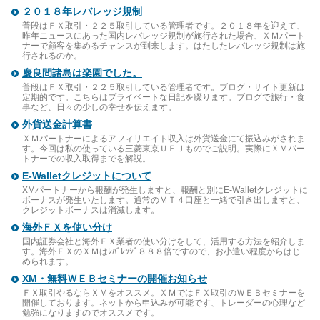
２０１８年レバレッジ規制
普段はＦＸ取引・２２５取引している管理者です。２０１８年を迎えて、
昨年ニュースにあった国内レバレッジ規制が施行された場合、ＸＭパート
ナーで顧客を集めるチャンスが到来します。はたしたレバレッジ規制は施
行されるのか。
慶良間諸島は楽園でした。
普段はＦＸ取引・２２５取引している管理者です。ブログ・サイト更新は
定期的です。こちらはプライベートな日記を綴ります。ブログで旅行・食
事など、日々の少しの幸せを伝えます。
外貨送金計算書
ＸＭパートナーによるアフィリエイト収入は外貨送金にて振込みがされま
す。今回は私の使っている三菱東京ＵＦＪものでご説明。実際にＸＭパー
トナーでの収入取得までを解説。
E-Walletクレジットについて
XMパートナーから報酬が発生しますと、報酬と別にE-Walletクレジットに
ボーナスが発生いたします。通常のＭＴ４口座と一緒で引き出しますと、
クレジットボーナスは消滅します。
海外ＦＸを使い分け
国内証券会社と海外ＦＸ業者の使い分けをして、活用する方法を紹介しま
す。海外ＦＸのＸＭはﾚﾊﾞﾚｯｼﾞ８８８倍ですので、お小遣い程度からはじ
められます。
XM・無料ＷＥＢセミナーの開催お知らせ
ＦＸ取引やるならＸＭをオススメ。ＸＭではＦＸ取引のＷＥＢセミナーを
開催しております。ネットから申込みが可能です、トレーダーの心理など
勉強になりますのでオススメです。