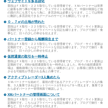
ウェブサイトを多言語化
普段はＦＸ取引・２２５取引している管理者です。ＸＭパートナーは世界
に顧客を持つ事が可能です、ウェブサイトを作成して、中国や韓国など他
の国の方にも見てもらう為に、多言語化は必要となります。ここでは簡単
に翻訳し多言語化できるグーグルのサービスを解説しています。
０．７㎡の土地が売れた
普段はＦＸ取引・２２５取引している管理者です。ブログ・サイト更新は
定期的です。こちらはプライベートな日記を綴ります。ブログで旅行・食
事など、日々の少しの幸せを伝えます。
パートナー登録から報酬発生まで
普段はＦＸ取引・２２５取引している管理者です。ブログ・サイト更新は
定期的です。こちらはプライベートな日記を綴ります。ブログで旅行・食
事など、日々の少しの幸せを伝えます。
仮想通貨の取引を一時停止
普段はＦＸ取引・２２５取引している管理者です。ブログ・サイト更新は
定期的です。XMが仮想通貨取引を一時停止しました。昨今の仮想通貨市
場は、価格崩壊になりかねない激しい値動きにより、お客様に損失を発生
させる可能性が予想される為との事です。
アクティブトレーダー3人集めたら
ＸＭパートナーを始めて、最初の壁であるアクティブトレーダー３人の集
客。３人集客できればロットリベートが3＄から7＄へ増えます。集客でき
たら必ずパートナー管理画面で確認しよう。
XMパートナーの管理画面について
普段はＦＸ取引・２２５取引している管理者です。ブログ・サイト更新は
定期的です。こちらはプライベートな日記を綴ります。ブログで旅行・食
事など、日々の少しの幸せを伝えます。