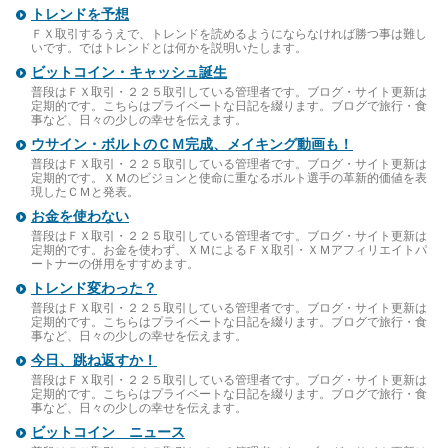
トレンドを予想
ＦＸ取引するうえで、トレンドを読めるようにならなければ勝つ事は難し
いです。ではトレンドとは何かを説明いたします。
ビットコイン・キャッシュ誕生
普段はＦＸ取引・２２５取引している管理者です。ブログ・サイト更新は
定期的です。こちらはプライベートな日記を綴ります。ブログで旅行・食
事など、日々の少しの幸せを伝えます。
ウサイン・ボルトのＣＭ完成、メイキング動画も！
普段はＦＸ取引・２２５取引している管理者です。ブログ・サイト更新は
定期的です。ＸＭのビジョンと使命に重なるボルト選手の革新的価値を表
現したＣＭと発表。
お金を使わない
普段はＦＸ取引・２２５取引している管理者です。ブログ・サイト更新は
定期的です。お金を使わず、ＸＭによるＦＸ取引・ＸＭアフィリエイトパ
ートナーの併用をすすめます。
トレンド変わった？
普段はＦＸ取引・２２５取引している管理者です。ブログ・サイト更新は
定期的です。こちらはプライベートな日記を綴ります。ブログで旅行・食
事など、日々の少しの幸せを伝えます。
今日、跳ね返すか！
普段はＦＸ取引・２２５取引している管理者です。ブログ・サイト更新は
定期的です。こちらはプライベートな日記を綴ります。ブログで旅行・食
事など、日々の少しの幸せを伝えます。
ビットコイン ニュース