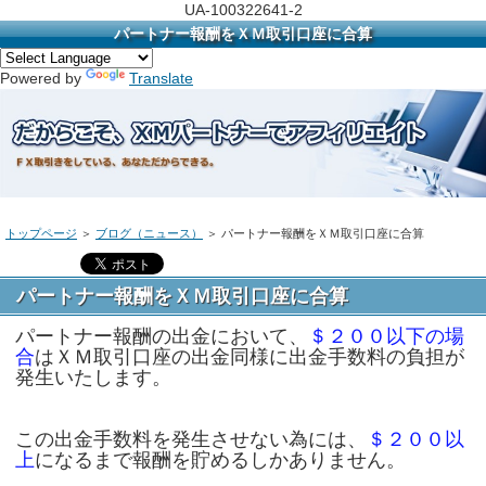
UA-100322641-2
パートナー報酬をＸＭ取引口座に合算
Powered by
Translate
トップページ
＞
ブログ（ニュース）
＞ パートナー報酬をＸＭ取引口座に合算
パートナー報酬をＸＭ取引口座に合算
パートナー報酬の出金において、
＄２００以下の場
合
はＸＭ取引口座の出金同様に出金手数料の負担が
発生いたします。
この出金手数料を発生させない為には、
＄２００以
上
になるまで報酬を貯めるしかありません。